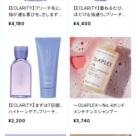
【ECLARITY】ブリーチ毛に、
【ECLARITY】重ねるたび、
指が通る喜びを。きしまず優
ほどける指通り。ブリーチ毛
しく洗い、やわらかな髪へ導
のゴワつきをほぐし、なめら
¥4,180
¥4,400
くフォーブリーチシャンプー
かに整えるフォーブリーチト
250mL
リートメント 235g
【ECLARITY】まずは7日間、
～OLAPLEX～No.4ボンド
ハイトーンケア。ブリーチ髪
メンテナンスシャンプー
のきしみを防ぎ、なめらかに
¥2,200
¥3,740
整えるフォーブリーチ ミニ
セット（50mL/40g）