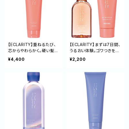
【ECLARITY】重ねるたび、
【ECLARITY】まずは7日間、
芯からやわらかく。硬い髪を
うるおい体験。ゴワつきをほ
ほぐし、しっとりまとまる髪
ぐし、まとまる髪へ導くHXモ
¥4,400
¥2,200
へ導くHXモイスチャートリ
イスチャー ミニセット（50m
ートメント 235g
L/40g）