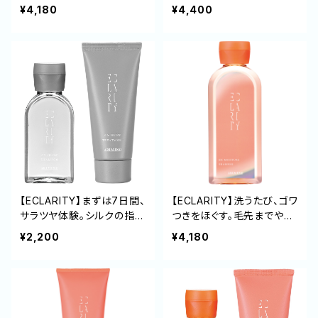
泡でみずみずしいツヤ髪を
うな軽やかさと極上のツヤ
¥4,180
¥4,400
育むCXグロウシャンプー 2
を纏うCXグロウトリートメ
50mL
ント 235g
【ECLARITY】まずは7日間、
【ECLARITY】洗うたび、ゴワ
サラツヤ体験。シルクの指通
つきをほぐす。毛先までやわ
りを試すCXグロウ ミニセッ
らかく、満ちる潤いを与える
¥2,200
¥4,180
ト（シャンプー50mL/トリー
HXモイスチャーシャンプー
トメント40g）
250mL