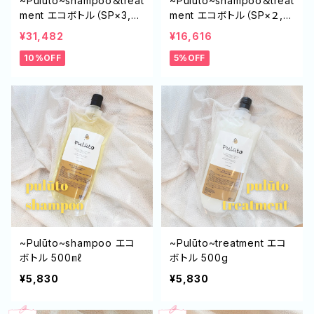
~Pulūto~shampoo＆treat
~Pulūto~shampoo＆treat
ment エコボトル（SP×3,T
ment エコボトル（SP×２,T
R×3）
R×１）
¥31,482
¥16,616
10%OFF
5%OFF
~Pulūto~shampoo エコ
~Pulūto~treatment エコ
ボトル 500㎖
ボトル 500g
¥5,830
¥5,830