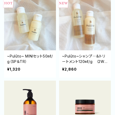
~Pulūto~ MINIセット50㎖/
~Pulūto~シャンプ―＆トリ
g（SP＆TR）
ートメント120㎖/g （2WE
EKトライアルセット）
¥1,320
¥2,860