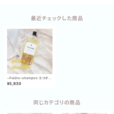
最近チェックした商品
~Pulūto~shampoo エコボト
ル 500㎖
¥5,830
同じカテゴリの商品