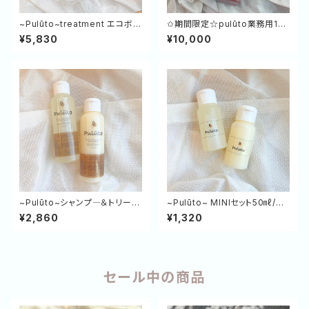
~Pulūto~treatment エコボト
✩期間限定☆pulūto業務用1ℓ
ル 500g
ボトル「特別価格￥10,000」
¥5,830
¥10,000
~Pulūto~シャンプ―＆トリート
~Pulūto~ MINIセット50㎖/g
メント120㎖/g （2WEEKトラ
（SP＆TR）
¥2,860
¥1,320
イアルセット）
セール中の商品