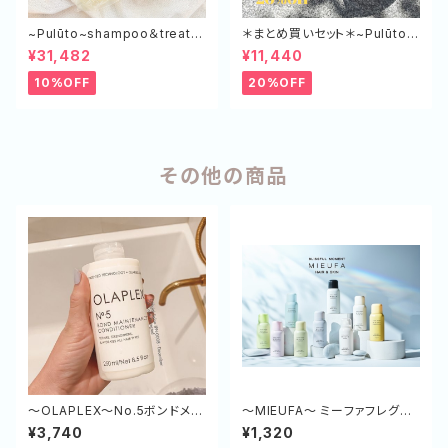
~Pulūto~shampoo＆treatm
＊まとめ買いセット＊~Pulūto~
ent エコボトル（SP×3,TR×3）
マルチスタイリングオイル 5本
¥31,482
¥11,440
セット
10%OFF
20%OFF
その他の商品
～OLAPLEX～No.5ボンドメン
～MIEUFA～ ミーファフレグラ
テナンスコンディショナー
ンスUVスプレー
¥3,740
¥1,320