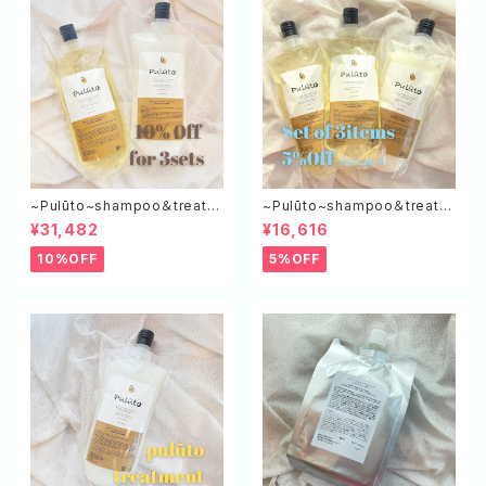
~Pulūto~shampoo＆treatm
~Pulūto~shampoo＆treatm
ent エコボトル（SP×3,TR×3）
ent エコボトル（SP×２,TR×１）
¥31,482
¥16,616
10%OFF
5%OFF