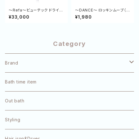
～Refa～ビューテック ドライヤ
～DANCE～ ロッキンムーブ（ス
ー SE
タイリング剤に迷ったら）
¥33,000
¥1,980
Category
Brand
pulūto
Bath time item
Refa
Out bath
OLAPLEX
Styling
TOKIO
Hair iron&Dryer