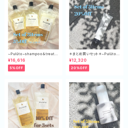
~Pulūto~shampoo＆treatm
＊まとめ買いセット＊~Pulūto~
ent エコボトル（SP×２,TR×１）
ケアミルク+ 5本セット
¥16,616
¥12,320
5%OFF
20%OFF