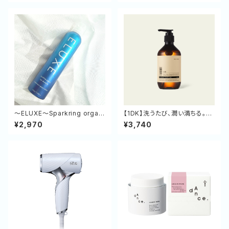
～ELUXE～Sparkring organi
【1DK】洗うたび、潤い満ちる。リ
c spa shampoo
ポソームセラミド配合の贅沢フ
¥2,970
¥3,740
レグランスハンドソープ