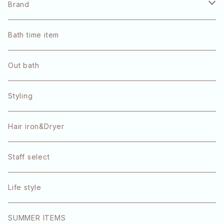
Brand
pulūto
Bath time item
Refa
Out bath
OLAPLEX
Styling
TOKIO
Hair iron&Dryer
1DK
Staff select
エクラリティ
Life style
E-STANDARD
SUMMER ITEMS