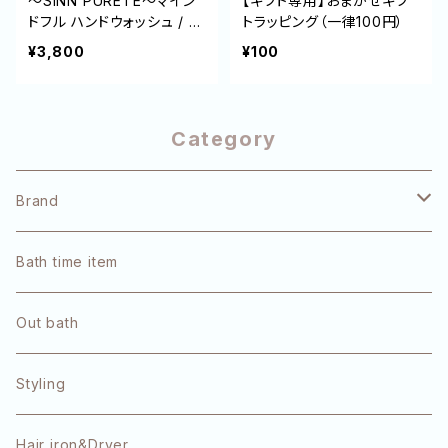
～SINN PURETE～マイン
【ギフト専用】おまかせギフ
ドフル ハンドウォッシュ / F
トラッピング（一律100円）
REE SPIRIT
¥3,800
¥100
Category
Brand
pulūto
Bath time item
Refa
Out bath
OLAPLEX
Styling
TOKIO
Hair iron&Dryer