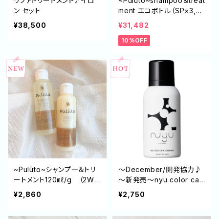
リファトリートメントアイロ
~Pulūto~shampoo＆treat
ン セット
ment エコボトル（SP×3,T
R×3）
¥38,500
¥31,482
10%OFF
~Pulūto~シャンプ―＆トリ
〜December/開発協力♪
ートメント120㎖/g （2WE
～新発売〜nyu color car
EKトライアルセット）
e treatment
¥2,860
¥2,750