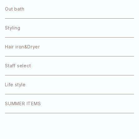
Refa
Out bath
OLAPLEX
Styling
TOKIO
Hair iron&Dryer
1DK
Staff select
エクラリティ
Life style
E-STANDARD
SUMMER ITEMS
SINN PURETE