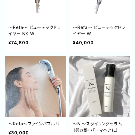
～Refa～ ビューテックドラ
～Refa～ ビューテックドラ
イヤー BX W
イヤー W
¥74,800
¥40,000
～Refa～ファインバブル U
～N.～スタイリングセラム
（巻き髪・パーマヘアに）
¥30,000