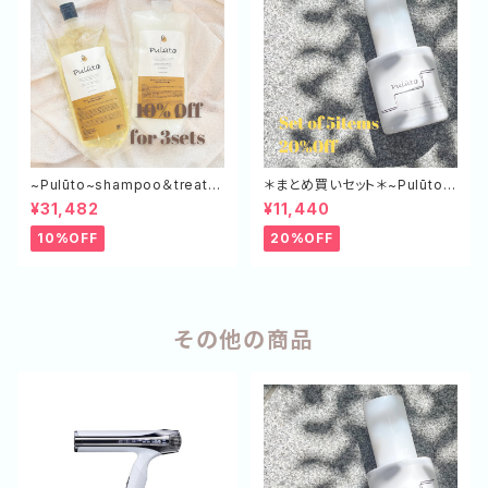
~Pulūto~shampoo＆treatm
＊まとめ買いセット＊~Pulūto~
ent エコボトル（SP×3,TR×3）
マルチスタイリングオイル 5本
¥31,482
¥11,440
セット
10%OFF
20%OFF
その他の商品