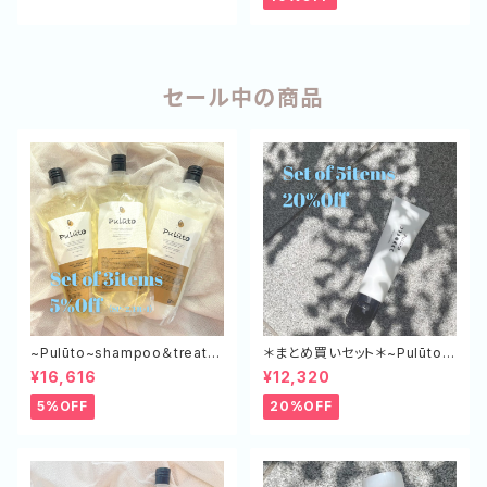
セール中の商品
~Pulūto~shampoo＆treatm
＊まとめ買いセット＊~Pulūto~
ent エコボトル（SP×２,TR×１）
ケアミルク+ 5本セット
¥16,616
¥12,320
5%OFF
20%OFF