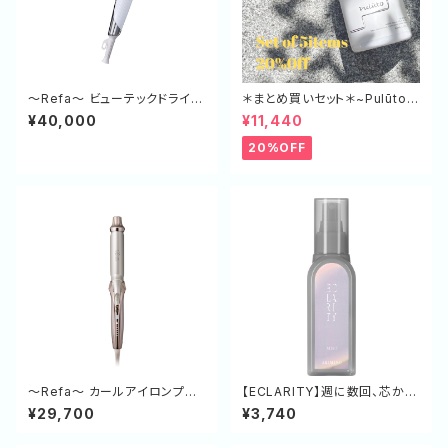
～Refa～ ビューテックドライヤ
＊まとめ買いセット＊~Pulūto~
ー W
マルチスタイリングオイル 5本
¥40,000
¥11,440
セット
20%OFF
～Refa～ カールアイロンプロ
【ECLARITY】週に数回、芯から
＋32㎜
満ちる強さを。髪の骨格を補強
¥29,700
¥3,740
し、弾むツヤ髪へ導くボンドフォ
ース 130g