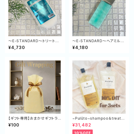
～E-STANDARD～トリートメ
～E-STANDARD～ヘアミルク
ント ポジティブリペア（緑） 500
ポジティブリペア 120ml
¥4,730
¥4,180
g (詰め替え)
【ギフト専用】おまかせギフトラッ
~Pulūto~shampoo＆treatm
ピング（一律100円）
ent エコボトル（SP×3,TR×3）
¥100
¥31,482
10%OFF