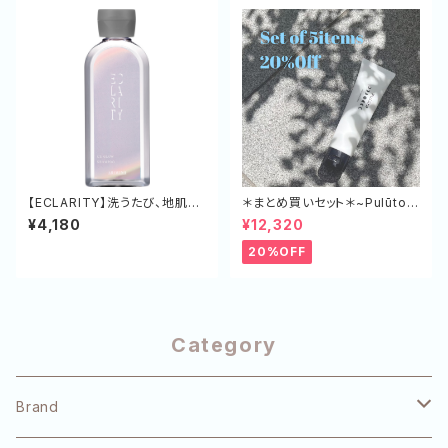
【ECLARITY】洗うたび、地肌か
＊まとめ買いセット＊~Pulūto~
ら満ちる潤い。濃密な泡でみず
ケアミルク+ 5本セット
¥4,180
¥12,320
みずしいツヤ髪を育むCXグロウ
シャンプー 250mL
20%OFF
Category
Brand