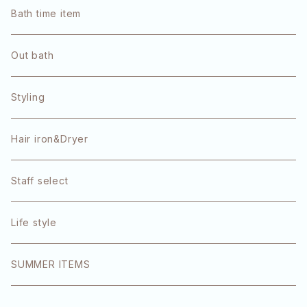
pulūto
Bath time item
Refa
Out bath
OLAPLEX
Styling
TOKIO
Hair iron&Dryer
1DK
Staff select
エクラリティ
Life style
E-STANDARD
SUMMER ITEMS
SINN PURETE