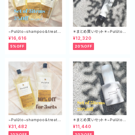
~Pulūto~shampoo＆treatm
＊まとめ買いセット＊~Pulūto~
ent エコボトル（SP×２,TR×１）
ケアミルク+ 5本セット
¥16,616
¥12,320
5%OFF
20%OFF
~Pulūto~shampoo＆treatm
＊まとめ買いセット＊~Pulūto~
ent エコボトル（SP×3,TR×3）
マルチスタイリングオイル 5本
¥31,482
¥11,440
セット
10%OFF
20%OFF