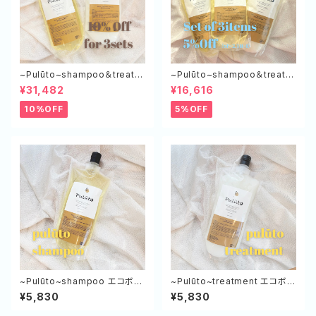
~Pulūto~shampoo＆treatm
~Pulūto~shampoo＆treatm
ent エコボトル（SP×3,TR×3）
ent エコボトル（SP×２,TR×１）
¥31,482
¥16,616
10%OFF
5%OFF
~Pulūto~shampoo エコボト
~Pulūto~treatment エコボト
ル 500㎖
ル 500g
¥5,830
¥5,830