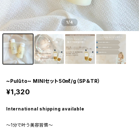
1
/4
~Pulūto~ MINIセット50㎖/g（SP＆TR）
¥1,320
International shipping available
～1分で叶う美容習慣～