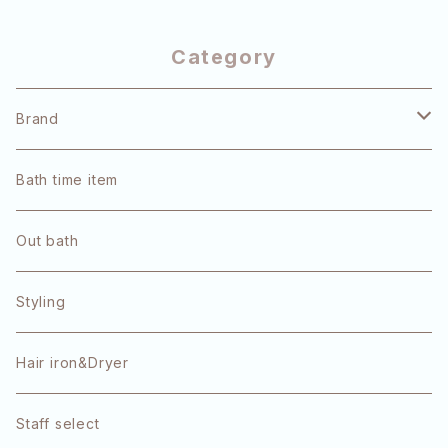
Category
Brand
pulūto
Bath time item
Refa
Out bath
OLAPLEX
Styling
TOKIO
Hair iron&Dryer
1DK
Staff select