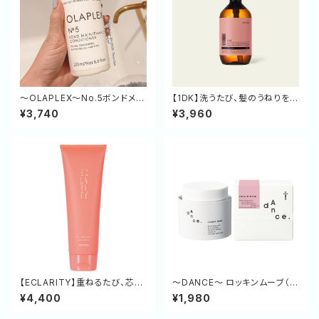
～OLAPLEX～No.5ボンドメン
【1DK】洗うたび、髪のうねりをリ
テナンスコンディショナー
セット。シルクのような手触りへ
¥3,740
¥3,960
導くリペアシャンプー
【ECLARITY】重ねるたび、芯か
～DANCE～ ロッキンムーブ（ス
らやわらかく。硬い髪をほぐし、し
タイリング剤に迷ったら）
¥4,400
¥1,980
っとりまとまる髪へ導くHXモイ
スチャートリートメント 235g