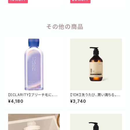
その他の商品
【ECLARITY】ブリーチ毛に、指
【1DK】洗うたび、潤い満ちる。リ
が通る喜びを。きしまず優しく洗
ポソームセラミド配合の贅沢フ
¥4,180
¥3,740
い、やわらかな髪へ導くフォーブ
レグランスハンドソープ
リーチシャンプー 250mL