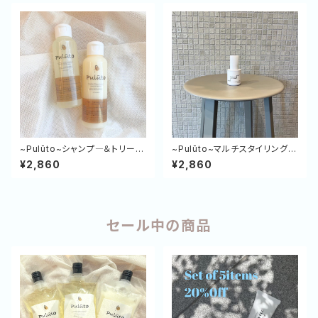
~Pulūto~シャンプ―＆トリート
~Pulūto~マルチスタイリングオ
メント120㎖/g （2WEEKトラ
イル 80ml
¥2,860
¥2,860
イアルセット）
セール中の商品