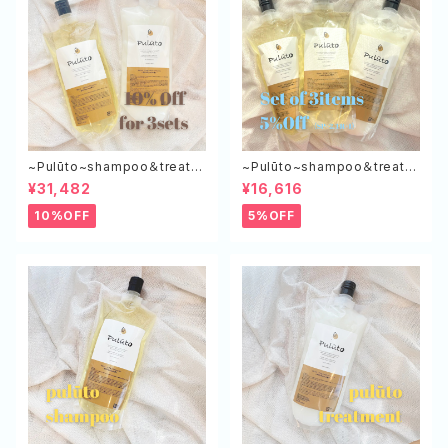
~Pulūto~shampoo＆treatm
~Pulūto~shampoo＆treatm
ent エコボトル（SP×3,TR×3）
ent エコボトル（SP×２,TR×１）
¥31,482
¥16,616
10%OFF
5%OFF