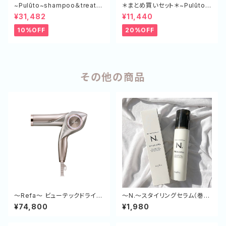
~Pulūto~shampoo＆treatm
＊まとめ買いセット＊~Pulūto~
ent エコボトル（SP×3,TR×3）
マルチスタイリングオイル 5本
¥31,482
¥11,440
セット
10%OFF
20%OFF
その他の商品
～Refa～ ビューテックドライヤ
～N.～スタイリングセラム（巻き
ー BX W
髪・パーマヘアに）
¥74,800
¥1,980