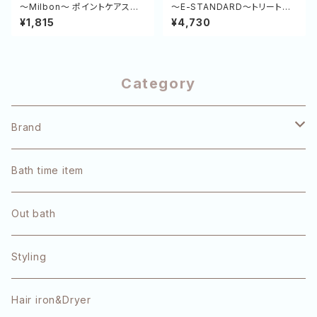
～Milbon～ ポイントケアスティ
～E-STANDARD～トリートメ
ック（アホ毛が落ち着く）
ント ポジティブリペア（緑） 500
¥1,815
¥4,730
g (詰め替え)
Category
Brand
pulūto
Bath time item
Refa
Out bath
OLAPLEX
Styling
TOKIO
Hair iron&Dryer