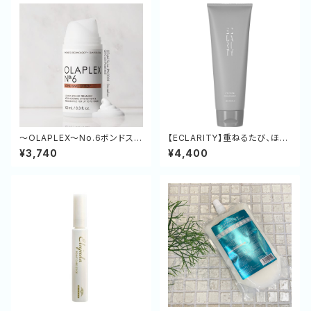
～OLAPLEX～No.6ボンドスム
【ECLARITY】重ねるたび、ほど
ーサー
ける指通り。シルクのような軽や
¥3,740
¥4,400
かさと極上のツヤを纏うCXグロ
ウトリートメント 235g