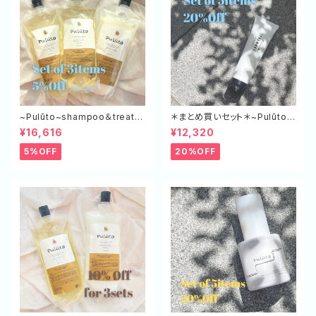
~Pulūto~shampoo＆treatm
＊まとめ買いセット＊~Pulūto~
ent エコボトル（SP×２,TR×１）
ケアミルク+ 5本セット
¥16,616
¥12,320
5%OFF
20%OFF