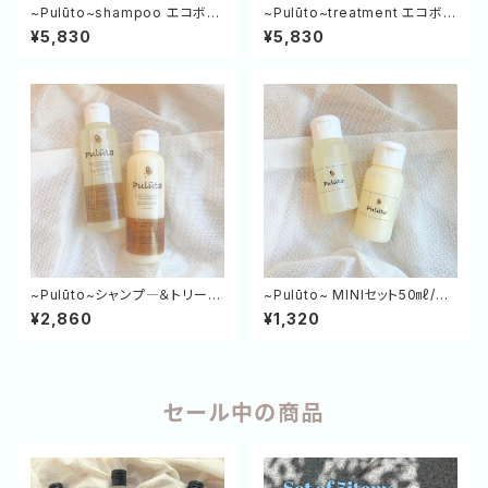
~Pulūto~shampoo エコボト
~Pulūto~treatment エコボト
ル 500㎖
ル 500g
¥5,830
¥5,830
~Pulūto~シャンプ―＆トリート
~Pulūto~ MINIセット50㎖/g
メント120㎖/g （2WEEKトラ
（SP＆TR）
¥2,860
¥1,320
イアルセット）
セール中の商品