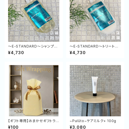
～E-STANDARD～シャンプー
～E-STANDARD～トリートメ
ポジティブリペア（緑）500ml
ント ポジティブリペア（緑） 500
¥4,730
¥4,730
(詰め替え)
g (詰め替え)
【ギフト専用】おまかせギフトラッ
~Pulūto~ケアミルク+ 100g
ピング（一律100円）
¥100
¥3,080