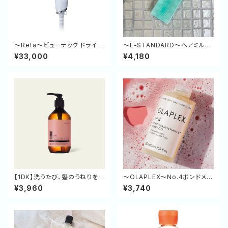
～Refa～ビューテック ドライヤ
～E-STANDARD～ヘアミルク
ー SE
ポジティブリペア 120ml
¥33,000
¥4,180
【1DK】洗うたび、髪のうねりをリ
～OLAPLEX～No.4ボンドメン
セット。シルクのような手触りへ
テナンスシャンプー
¥3,960
¥3,740
導くリペアシャンプー