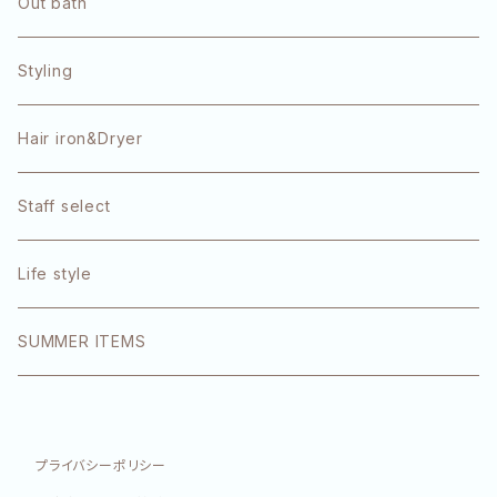
Refa
Out bath
OLAPLEX
Styling
TOKIO
Hair iron&Dryer
1DK
Staff select
エクラリティ
Life style
E-STANDARD
SUMMER ITEMS
SINN PURETE
プライバシーポリシー