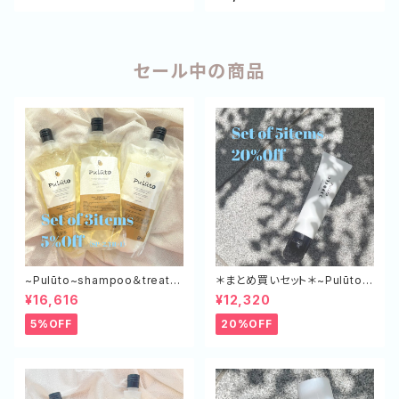
セール中の商品
~Pulūto~shampoo＆treatm
＊まとめ買いセット＊~Pulūto~
ent エコボトル（SP×２,TR×１）
ケアミルク+ 5本セット
¥16,616
¥12,320
5%OFF
20%OFF