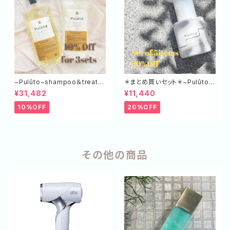
~Pulūto~shampoo＆treatm
＊まとめ買いセット＊~Pulūto~
ent エコボトル（SP×3,TR×3）
マルチスタイリングオイル 5本
¥31,482
¥11,440
セット
10%OFF
20%OFF
その他の商品