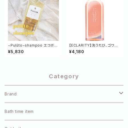
~Pulūto~shampoo エコボト
【ECLARITY】洗うたび、ゴワつ
ル 500㎖
きをほぐす。毛先までやわらかく、
¥5,830
¥4,180
満ちる潤いを与えるHXモイスチ
ャーシャンプー 250mL
Category
Brand
pulūto
Bath time item