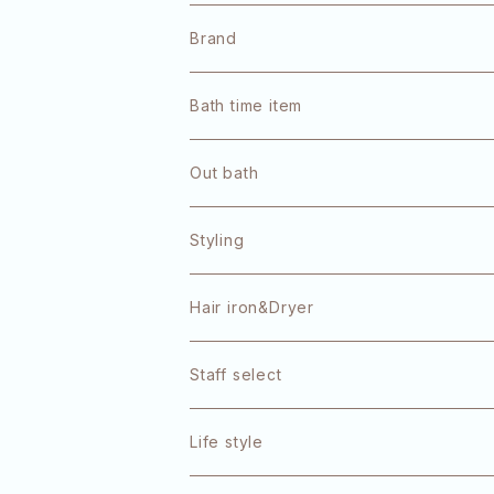
Brand
pulūto
Bath time item
Refa
Out bath
OLAPLEX
Styling
TOKIO
Hair iron&Dryer
1DK
Staff select
エクラリティ
Life style