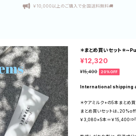
￥10,000以上のご購入で全国送料無料🚚
＊まとめ買いセット＊~Pu
¥12,320
¥15,400
20%OFF
International shipping 
＊ケアミルク+の5本まとめ買
まとめ買いセットは、20%of
￥3,080×5本＝￥15,400⇒『￥