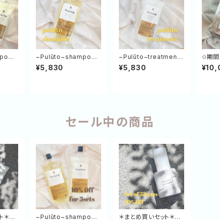
mpoo＆
~Pulūto~shampoo
~Pulūto~treatment
✩期間
コボトル
エコボトル 500㎖
エコボトル 500g
務用1
¥5,830
¥5,830
¥10,
￥10,
セール中の商品
ト＊~P
~Pulūto~shampoo＆
＊まとめ買いセット＊~P