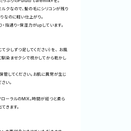
のPulūto caremilk+を。
ミルクなので、髪の毛にシリコンが残り
とりなのに軽い仕上がり。
・指通り・保湿力がupしています。
じて少しずつ足してください）を、 お風
に馴染ませクシで梳かしてから乾かし
保管してください。お肌に異常が生じ
ださい。
ローラルのMIX。時間が経つと柔ら
出てきます。