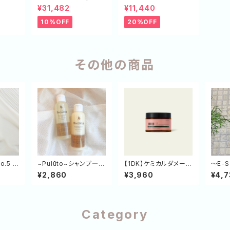
ク+ 5
treatment エコボトル
ulūto~マルチスタイリ
¥31,482
¥11,440
（SP×3,TR×3）
ングオイル 5本セット
10%OFF
20%OFF
その他の商品
o.5 リ
~Pulūto~シャンプ―＆
【1DK】ケミカルダメージ
～E-
ショナ
トリートメント120㎖/g
を徹底補修。毛髪強度
ャンプ
¥2,860
¥3,960
¥4,7
（2WEEKトライアルセ
を高めてカラーも守る
ペア（緑
ット）
高機能トリートメント
替え
Category