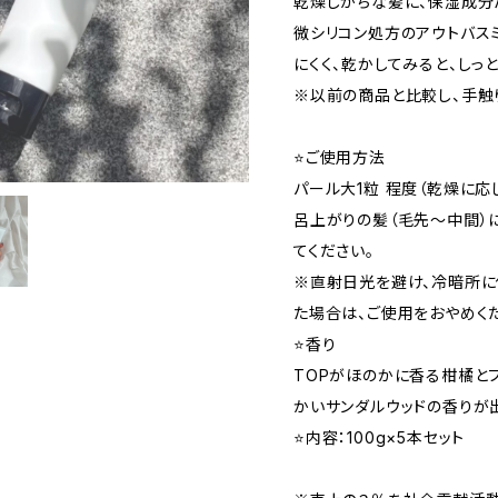
乾燥しがちな髪に、保湿成分たっぷり
微シリコン処方のアウトバス
にくく、乾かしてみると、しっ
※以前の商品と比較し、手触り
⭐ご使用方法
パール大1粒 程度（乾燥に応
呂上がりの髪（毛先〜中間）
てください。
※直射日光を避け、冷暗所に
た場合は、ご使用をおやめく
⭐香り
TOPがほのかに香る柑橘とフ
かいサンダルウッドの香りが
⭐内容：100g×5本セット