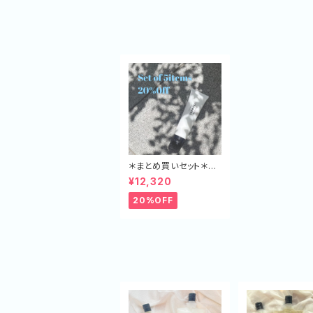
＊まとめ買いセット＊~P
ulūto~ケアミルク+ 5
¥12,320
本セット
20%OFF