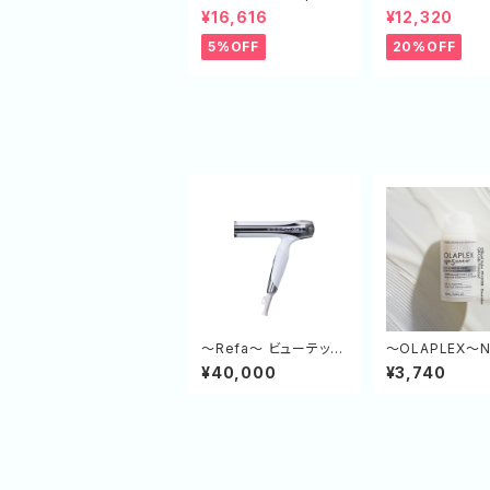
treatment エコボトル
ulūto~ケアミル
¥16,616
¥12,320
（SP×２,TR×１）
本セット
5%OFF
20%OFF
～Refa～ ビューテック
～OLAPLEX～N
ドライヤー W
ーブインコンディ
¥40,000
¥3,740
ー