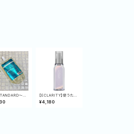
STANDARD～シ
【ECLARITY】使うたび
ー ポジティブリ
未傷の美しさを。ダイヤ
30
¥4,180
）500ml (詰め
のように強く、ツヤめく
)
髪へ導くボンドセラム 1
20mL