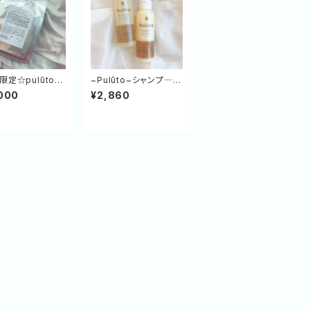
限定☆pulūto業
~Pulūto~シャンプ―＆
ℓボトル「特別価格
トリートメント120㎖/g
000
¥2,860
000」
（2WEEKトライアルセ
ット）