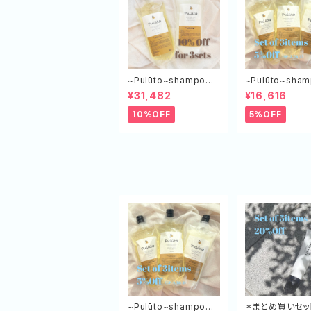
~Pulūto~shampoo＆
~Pulūto~sha
treatment エコボトル
treatment エ
¥31,482
¥16,616
（SP×3,TR×3）
（SP×２,TR×１）
10%OFF
5%OFF
~Pulūto~shampoo＆
＊まとめ買いセッ